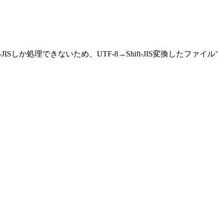
ft-JISしか処理できないため、UTF-8→Shift-JIS変換