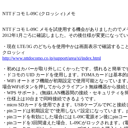
NTTドコモ L-09C (クロッシィ) メモ
NTTドコモ L-09C メモを試使用する機会がありましたので
2012年1月ごろに確認しました。その後仕様が変更になって
・現在 LTE/3G のどちらを使用中かは画面表示で確認する
クロッシィ
http://www.nttdocomo.co.jp/support/area/xi/index.html
・初めはカバーが取り外しにくかったです。慣れると簡単で
・ドコモの UID カードを使用します。FOMAカードは基本
・WiFi オートオフ機能が初期設定で使用可能となってい
場合WiFiボタンを押してからクライアント無線機器から接続
・WPS サポート。(無線LAN機器間の接続・セキュリティを
・仕様上は10台まで同時接続できるようです。
・micro SDカードを使用できます。USBケーブルでPCと接続
・pinコードは初期設定で"使用しない"設定になっています。
・pinコードを有効にした場合には L-09C電源オン後にpin
・pinコードを3回間違えた場合、L-09Cがロックされます。