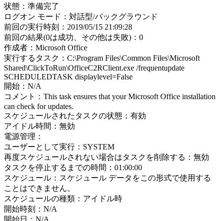
状態：準備完了
ログオン モード：対話型/バックグラウンド
前回の実行時刻：2019/05/15 21:09:28
前回の結果(0は成功、その他は失敗)：0
作成者：Microsoft Office
実行するタスク：C:\Program Files\Common Files\Microsoft
Shared\ClickToRun\OfficeC2RClient.exe /frequentupdate
SCHEDULEDTASK displaylevel=False
開始：N/A
コメント：This task ensures that your Microsoft Office installation
can check for updates.
スケジュールされたタスクの状態：有効
アイドル時間：無効
電源管理：
ユーザーとして実行：SYSTEM
再度スケジュールされない場合はタスクを削除する：無効
タスクを停止するまでの時間：01:00:00
スケジュール：スケジュール データをこの形式で使用する
ことはできません。
スケジュールの種類：アイドル時
開始時刻：N/A
開始日：N/A