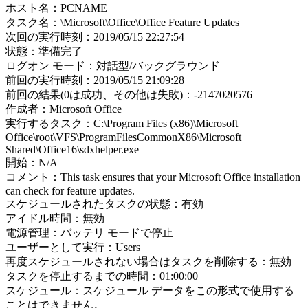
ホスト名：PCNAME
タスク名：\Microsoft\Office\Office Feature Updates
次回の実行時刻：2019/05/15 22:27:54
状態：準備完了
ログオン モード：対話型/バックグラウンド
前回の実行時刻：2019/05/15 21:09:28
前回の結果(0は成功、その他は失敗)：-2147020576
作成者：Microsoft Office
実行するタスク：C:\Program Files (x86)\Microsoft
Office\root\VFS\ProgramFilesCommonX86\Microsoft
Shared\Office16\sdxhelper.exe
開始：N/A
コメント：This task ensures that your Microsoft Office installation
can check for feature updates.
スケジュールされたタスクの状態：有効
アイドル時間：無効
電源管理：バッテリ モードで停止
ユーザーとして実行：Users
再度スケジュールされない場合はタスクを削除する：無効
タスクを停止するまでの時間：01:00:00
スケジュール：スケジュール データをこの形式で使用する
ことはできません。