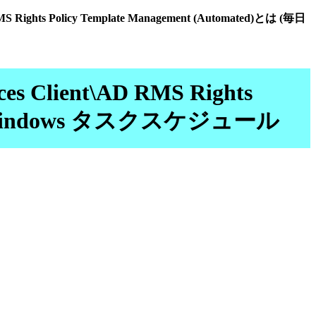
D RMS Rights Policy Template Management (Automated)とは (毎日
ices Client\AD RMS Rights
行) | Windows タスクスケジュール