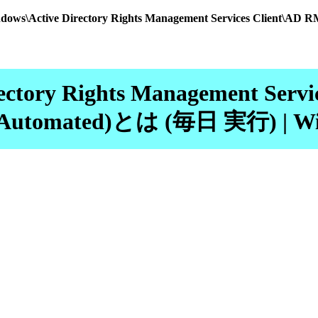
ndows\Active Directory Rights Management Services Client\A
rectory Rights Management Serv
ent (Automated)とは (毎日 実