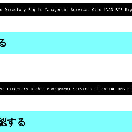
る
認する