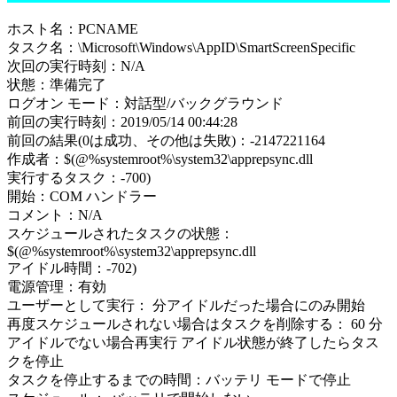
ホスト名：PCNAME
タスク名：\Microsoft\Windows\AppID\SmartScreenSpecific
次回の実行時刻：N/A
状態：準備完了
ログオン モード：対話型/バックグラウンド
前回の実行時刻：2019/05/14 00:44:28
前回の結果(0は成功、その他は失敗)：-2147221164
作成者：$(@%systemroot%\system32\apprepsync.dll
実行するタスク：-700)
開始：COM ハンドラー
コメント：N/A
スケジュールされたタスクの状態：
$(@%systemroot%\system32\apprepsync.dll
アイドル時間：-702)
電源管理：有効
ユーザーとして実行： 分アイドルだった場合にのみ開始
再度スケジュールされない場合はタスクを削除する： 60 分
アイドルでない場合再実行 アイドル状態が終了したらタス
クを停止
タスクを停止するまでの時間：バッテリ モードで停止