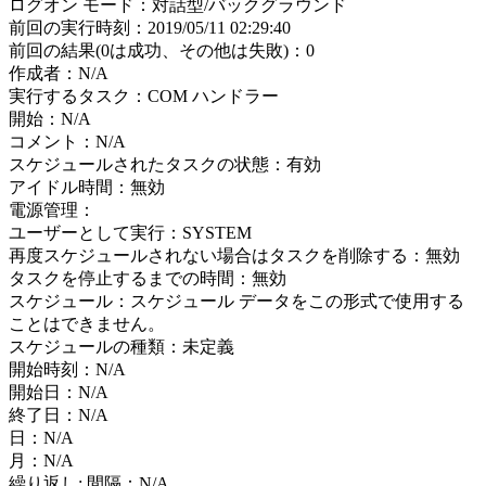
ログオン モード：対話型/バックグラウンド
前回の実行時刻：2019/05/11 02:29:40
前回の結果(0は成功、その他は失敗)：0
作成者：N/A
実行するタスク：COM ハンドラー
開始：N/A
コメント：N/A
スケジュールされたタスクの状態：有効
アイドル時間：無効
電源管理：
ユーザーとして実行：SYSTEM
再度スケジュールされない場合はタスクを削除する：無効
タスクを停止するまでの時間：無効
スケジュール：スケジュール データをこの形式で使用する
ことはできません。
スケジュールの種類：未定義
開始時刻：N/A
開始日：N/A
終了日：N/A
日：N/A
月：N/A
繰り返し: 間隔：N/A