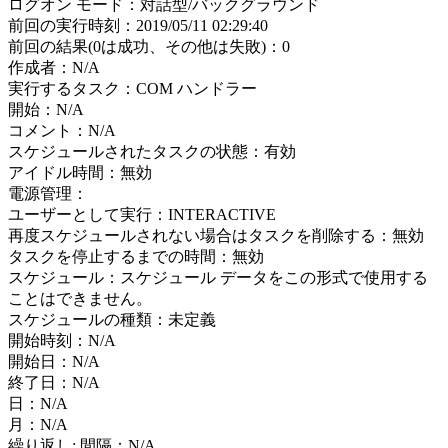
ログオン モード：対話型/バックグラウンド
前回の実行時刻：2019/05/11 02:29:40
前回の結果(0は成功、その他は失敗)：0
作成者：N/A
実行するタスク：COM ハンドラー
開始：N/A
コメント：N/A
スケジュールされたタスクの状態：有効
アイドル時間：無効
電源管理：
ユーザーとして実行：INTERACTIVE
再度スケジュールされない場合はタスクを削除する：無効
タスクを停止するまでの時間：無効
スケジュール：スケジュール データをこの形式で使用する
ことはできません。
スケジュールの種類：未定義
開始時刻：N/A
開始日：N/A
終了日：N/A
日：N/A
月：N/A
繰り返し: 間隔：N/A