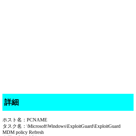
詳細
ホスト名：PCNAME
タスク名：\Microsoft\Windows\ExploitGuard\ExploitGuard
MDM policy Refresh