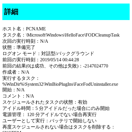
詳細
ホスト名：PCNAME
タスク名：\Microsoft\Windows\HelloFace\FODCleanupTask
次回の実行時刻：N/A
状態：準備完了
ログオン モード：対話型/バックグラウンド
前回の実行時刻：2019/05/14 00:44:28
前回の結果(0は成功、その他は失敗)：-2147024770
作成者：N/A
実行するタスク：
%WinDir%\System32\WinBioPlugIns\FaceFodUninstaller.exe
開始：N/A
コメント：N/A
スケジュールされたタスクの状態：有効
アイドル時間：5 分アイドルだった場合にのみ開始
電源管理： 120 分アイドルでない場合再実行
ユーザーとして実行：バッテリで開始しない
再度スケジュールされない場合はタスクを削除する：