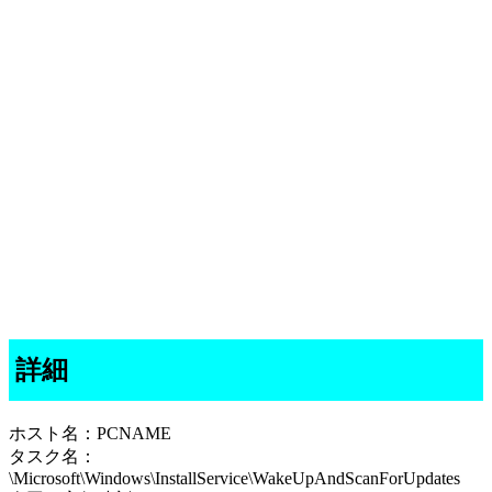
詳細
ホスト名：PCNAME
タスク名：
\Microsoft\Windows\InstallService\WakeUpAndScanForUpdates