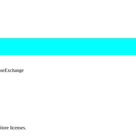
seExchange
ore licenses.