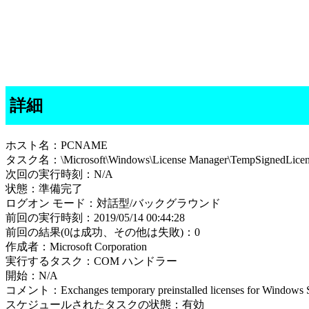
詳細
ホスト名：PCNAME
タスク名：\Microsoft\Windows\License Manager\TempSignedLicen
次回の実行時刻：N/A
状態：準備完了
ログオン モード：対話型/バックグラウンド
前回の実行時刻：2019/05/14 00:44:28
前回の結果(0は成功、その他は失敗)：0
作成者：Microsoft Corporation
実行するタスク：COM ハンドラー
開始：N/A
コメント：Exchanges temporary preinstalled licenses for Windows St
スケジュールされたタスクの状態：有効