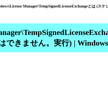
t\Windows\License Manager\TempSignedLicense
se Manager\TempSignedLice
きません。実行) | Windo