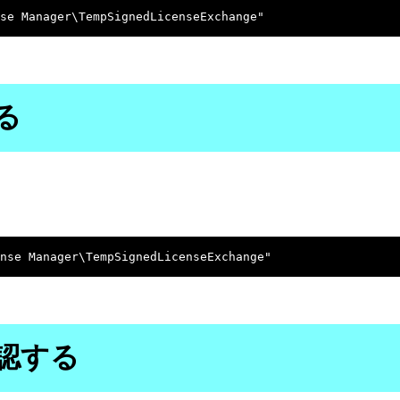
る
認する