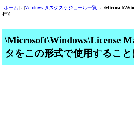
[
ホーム
] - [
Windows タスクスケジュール一覧
] - [
\Microsof
行)
]
\Microsoft\Windows\Licen
タをこの形式で使用することはで