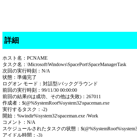
詳細
ホスト名：PCNAME
タスク名：\Microsoft\Windows\SpacePort\SpaceManagerTask
次回の実行時刻：N/A
状態：準備完了
ログオン モード：対話型/バックグラウンド
前回の実行時刻：99/11/30 00:00:00
前回の結果(0は成功、その他は失敗)：267011
作成者：$(@%SystemRoot%\system32\spaceman.exe
実行するタスク：-2)
開始：%windir%\system32\spaceman.exe /Work
コメント：N/A
スケジュールされたタスクの状態：$(@%SystemRoot%\system32\sp
アイドル時間：-3)