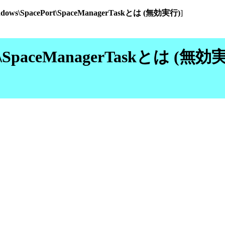
Windows\SpacePort\SpaceManagerTaskとは (無効実行)
]
ePort\SpaceManagerTaskとは 