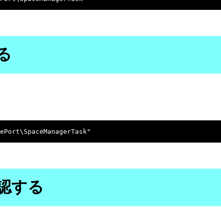
る
認する