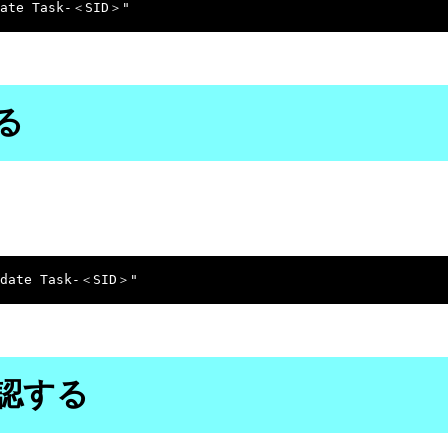
る
認する