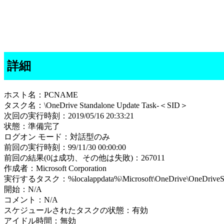
詳細
ホスト名：PCNAME
タスク名：\OneDrive Standalone Update Task-＜SID＞
次回の実行時刻：2019/05/16 20:33:21
状態：準備完了
ログオン モード：対話型のみ
前回の実行時刻：99/11/30 00:00:00
前回の結果(0は成功、その他は失敗)：267011
作成者：Microsoft Corporation
実行するタスク：%localappdata%\Microsoft\OneDrive\OneDriveStan
開始：N/A
コメント：N/A
スケジュールされたタスクの状態：有効
アイドル時間：無効