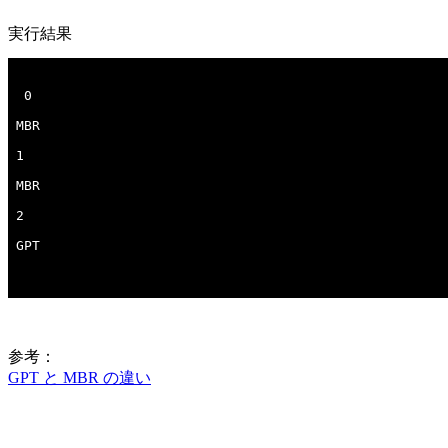
実行結果
参考：
GPT と MBR の違い