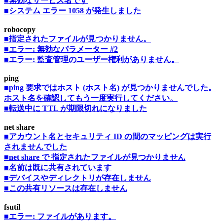
■無効なサービス名です
■システム エラー 1058 が発生しました
robocopy
■指定されたファイルが見つかりません。
■エラー: 無効なパラメーター #2
■エラー: 監査管理のユーザー権利がありません。
ping
■ping 要求ではホスト (ホスト名) が見つかりませんでした。
ホスト名を確認してもう一度実行してください。
■転送中に TTL が期限切れになりました
net share
■アカウント名とセキュリティ ID の間のマッピングは実行
されませんでした
■net share で 指定されたファイルが見つかりません
■名前は既に共有されています
■デバイスやディレクトリが存在しません
■この共有リソースは存在しません
fsutil
■エラー: ファイルがあります。